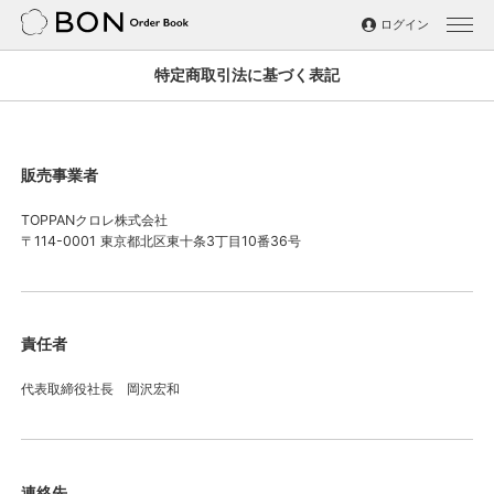
ログイン
特定商取引法に基づく表記
写真集
ノート
販売事業者
BON BOOK
TOPPANクロレ株式会社
〒114-0001 東京都北区東十条3丁目10番36号
パートナーシップ
運営する会社
責任者
お知らせ
代表取締役社長 岡沢宏和
よくあるご質問
お問い合わせ
連絡先