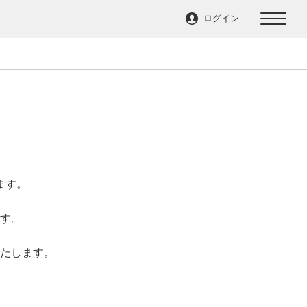
ログイン
ログイン
ノート
TOP
製本のこだわり
つくりかた
ます。
作品とくらす
す。
いたします。
ノートをつくる